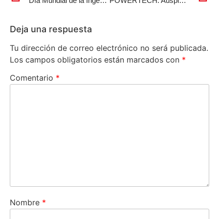
Día Mundial de la Ingeniería para el Desarrollo Sostenible: 4 de marzo
POWERTECH: Auspiciador del Pabellón peruano en la Bienal de Arte de Venecia 2024
Deja una respuesta
Tu dirección de correo electrónico no será publicada.
Los campos obligatorios están marcados con
*
Comentario
*
Nombre
*