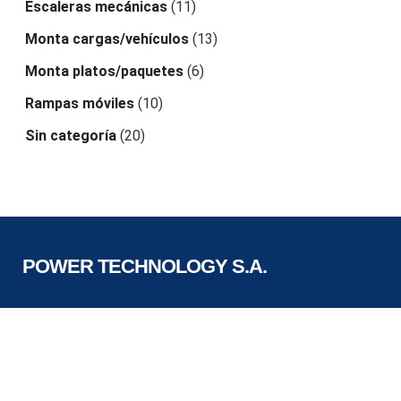
Escaleras mecánicas
(11)
Monta cargas/vehículos
(13)
Monta platos/paquetes
(6)
Rampas móviles
(10)
Sin categoría
(20)
POWER TECHNOLOGY S.A.
OFICINA LIMA
Calle Manuel Ugarte y Moscoso 991 (esquina Av.
Ejército), Magdalena
ventas@ascensorespowertech.com