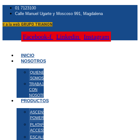
01 7123100
Calle Manuel Ugarte y Moscoso 991, Magdalena
Ir a la web
GRUPO TRIANON
Facebook-f
Linkedin
Instagram
INICIO
NOSOTROS
QUIENES
SOMOS
TRABAJA
CON
NOSOTROS
PRODUCTOS
ASCENSORES
POWERTECH
PLATAFORMAS
ACCESSA
ESCALERAS