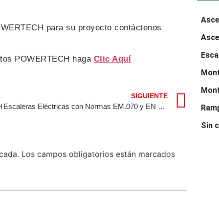
Asce
POWERTECH para su proyecto contáctenos
Asce
Esca
aplatos POWERTECH haga
Clic Aquí
Mont
Mont
SIGUIENTE
H
Escaleras Eléctricas con Normas EM.070 y EN 115-1
Ramp
Sin 
icada.
Los campos obligatorios están marcados