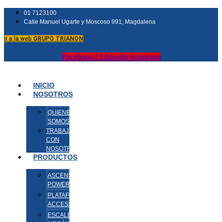
01 7123100
Calle Manuel Ugarte y Moscoso 991, Magdalena
Ir a la web
GRUPO TRIANON
Facebook-f
Linkedin
Instagram
INICIO
NOSOTROS
QUIENES
SOMOS
TRABAJA
CON
NOSOTROS
PRODUCTOS
ASCENSORES
POWERTECH
PLATAFORMAS
ACCESSA
ESCALERAS