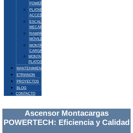
POWERTECH
PLATAFORMAS
ACCESSA
ESCALERAS
MECÁNICAS
RAMPAS
MÓVILES
MONTA
CARGAS/VEHÍCULOS
MONTA
PLATOS/PAQUETES
MANTENIMIENTO
ETRIANON
PROYECTOS
BLOG
CONTACTO
Ascensor Montacargas
POWERTECH: Eficiencia y Calidad