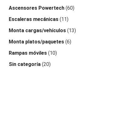
Ascensores Powertech
(60)
Escaleras mecánicas
(11)
Monta cargas/vehículos
(13)
Monta platos/paquetes
(6)
Rampas móviles
(10)
Sin categoría
(20)
POWER TECHNOLOGY S.A.
OFICINA LIMA
Calle Manuel Ugarte y Moscoso 991 (esquina Av.