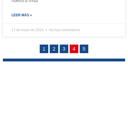
nuestra vida
LEER MÁS »
17 de mayo de 2024
No hay comentarios
1
2
3
4
5
Categorías
Ascensores Discapacitados
(18)
Ascensores Powertech
(60)
Escaleras mecánicas
(11)
Monta cargas/vehículos
(13)
Monta platos/paquetes
(6)